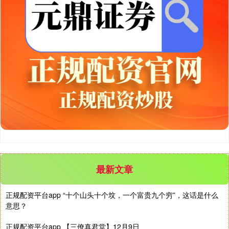
沪深300
4694.01
+42.70
+0.92%
北证50
1133.99
+11.11
+0.99%
最新文章
正规配资平台app “十个山头十个坟，一个富贵九个穷”，这话是什么
意思？
正规配资平台app 【三僚真君堂】12月9日