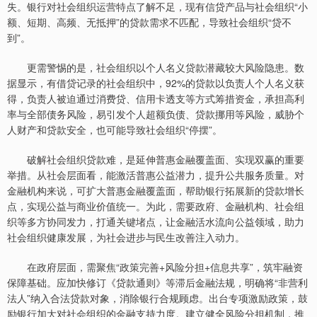
失。银行对社会组织运营特点了解不足，现有信贷产品与社会组织“小
额、短期、高频、无抵押”的贷款需求不匹配，导致社会组织“贷不
到”。
更需警惕的是，社会组织以个人名义贷款潜藏较大风险隐患。数
据显示，有借贷记录的社会组织中，92%的贷款以负责人个人名义获
得，负责人被迫通过消费贷、信用卡透支等方式筹措资金，承担高利
率与全部债务风险，易引发个人超额负债、贷款挪用等风险，威胁个
人财产和贷款安全，也可能导致社会组织“停摆”。
破解社会组织贷款难，是延伸普惠金融覆盖面、实现双赢的重要
举措。从社会层面看，能激活普惠公益潜力，提升公共服务质量。对
金融机构来说，可扩大普惠金融覆盖面，帮助银行拓展新的贷款增长
点，实现公益与商业价值统一。为此，需要政府、金融机构、社会组
织等多方协同发力，打通关键堵点，让金融活水流向公益领域，助力
社会组织健康发展，为社会进步与民生改善注入动力。
在政府层面，需聚焦“政策完善+风险分担+信息共享”，筑牢融资
保障基础。应加快修订《贷款通则》等滞后金融法规，明确将“非营利
法人”纳入合法贷款对象，消除银行合规顾虑。出台专项激励政策，鼓
励银行加大对社会组织的金融支持力度。建立健全风险分担机制，推