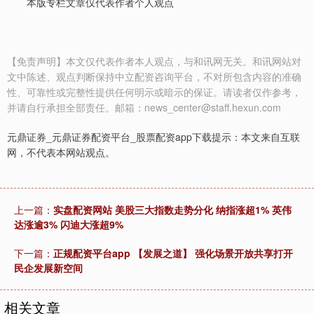
本版专栏文章仅代表作者个人观点
沪深300
4651.31
-6.85
-0.15%
【免责声明】本文仅代表作者本人观点，与和讯网无关。和讯网站对
文中陈述、观点判断保持中立配资咨询平台，不对所包含内容的准确
性、可靠性或完整性提供任何明示或暗示的保证。请读者仅作参考，
并请自行承担全部责任。邮箱：news_center@staff.hexun.com
元鼎证券_元鼎证券配资平台_股票配资app下载提示：本文来自互联
网，不代表本网站观点。
北证50
1122.88
+3.42
+0.30%
上一篇：
实盘配资网站 美股三大指数走势分化 纳指涨超1% 英伟
达涨逾3% 闪迪大涨超9%
下一篇：
正规配资平台app 【发展之道】 强化场景开放共享打开
民企发展新空间
相关文章