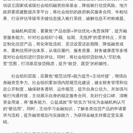
动设立国家或省级社会组织融资担保基金，降低银行信贷风险。地方
政府要搭建数据共享平台，将社会组织的政府购买服务合同、年检结
果、行业评估等级等关键信息接入银行系统，破解信息不对称难题。
上证综指
3900.35
+21.92
+0.57%
金融机构层面，要聚焦“产品创新+评估优化+免责保障”，提升融
资服务能力。针对社会组织“小额、短期、无抵押”的需求特点，开发
定制化信贷产品，简化审批流程、灵活设置还款期限、降低融资成
本。重构信用评估体系，从项目履约、服务质量、财务健康度等多维
度对社会组织进行贷款评估。同时，将社会组织贷款纳入“尽职免
责”范围，打消基层放贷顾虑，提升“敢贷、愿贷”的积极性。
社会组织层面，应聚焦“规范治理+能力提升+主动对接”，增强自
身融资竞争力。社会组织要加强内部规范化建设，健全财务管理和信
深证成指
14110.12
-34.08
-0.24%
息公开制度，确保财务透明、运作规范，提升自身公信力。并加强与
银行沟通对接，主动展示自身的稳定服务合同、良好行业口碑、清晰
资金用途，将“服务能力、公益成效”等“软实力”转化为金融机构认可
的“硬信用”。同时，主动学习金融知识，了解各类信贷产品的申请要
求与流程，提升融资规划与实操能力，为获得金融支持奠定坚实基
础。