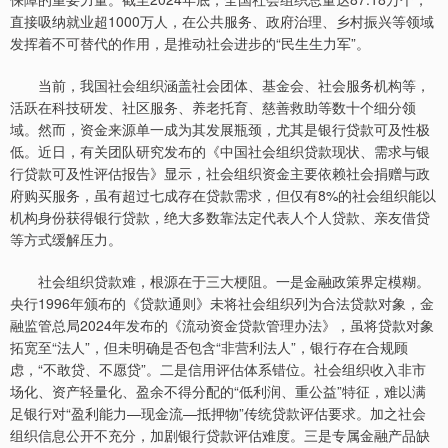
直接吸纳就业超1000万人，在公共服务、政府治理、乡村振兴等领域
发挥着不可替代的作用，是推动社会进步的“民生生力军”。
当前，我国社会组织涵盖社会团体、基金会、社会服务机构等，
活跃在科技研发、社区服务、养老托育、慈善救助等数十个细分领
域。然而，资金来源单一成为其发展瓶颈，尤其是银行贷款可及性极
低。近日，有关团队研究发布的《中国社会组织贷款现状、需求与银
行贷款可及性评估报告》显示，社会组织资金主要依赖社会捐赠与政
府购买服务，虽有超过七成存在贷款需求，但仅有8%的社会组织能以
机构身份获得银行贷款，绝大多数靠法定代表人个人贷款、亲友借贷
等方式缓解压力。
社会组织贷款难，根源在于三大梗阻。一是金融政策界定模糊。
央行1996年颁布的《贷款通则》未将社会组织列为合法贷款对象，金
融监管总局2024年发布的《流动资金贷款管理办法》，虽将贷款对象
拓宽至“法人”，但未明确是否包含“非营利法人”，银行存在合规顾
虑，“不敢贷、不愿贷”。二是信用评估体系错位。社会组织收入非市
场化、资产轻量化、盈余不得分配的“低利润、重公益”特征，难以满
足银行对“盈利能力—现金流—抵押物”传统贷款评估要求。加之社会
组织信息公开不充分，加剧银行贷款评估难度。三是专属金融产品缺